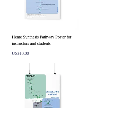
Heme Synthesis Pathway Poster for
instructors and students
ราคา
US$10.00