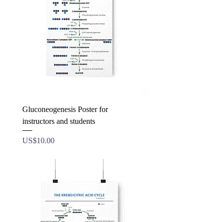
Gluconeogenesis Poster for
instructors and students
ราคา
US$10.00