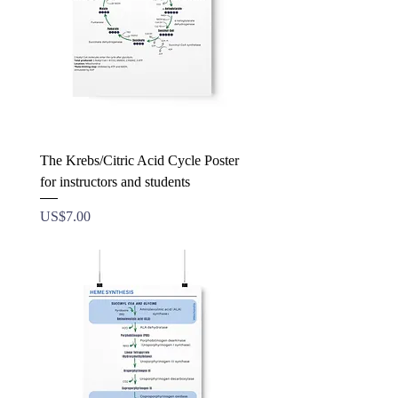
The Krebs/Citric Acid Cycle Poster
for instructors and students
ราคา
US$7.00