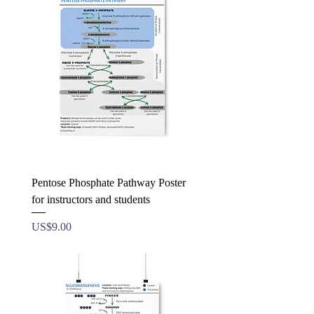
Pentose Phosphate Pathway Poster
for instructors and students
ราคา
US$9.00