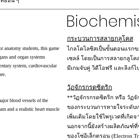
ย์อื่น ๆ
Biochemis
กระบวนการสลายกลูโคส
 or anatomy students, this game
ไกลโคไลซิสเป็นขั้นตอนแรก
rgans and organ systems
เซลล์ โดยเป็นการสลายกลูโคส
entary system, cardiovascular
มีเกมจับคู่ วิดีโอฟรี และลิงก์ไ
ore.
วัฏจักรกรดซิตริก
**วัฏจักรกรดซิตริก หรือ วัฏจั
major blood vessels of the
ของกระบวนการหายใจระดับเซ
ram and a realistic heart muscle
เพิ่มเติมโดยใช้ไพรูเวตที่เก
นอกจากนี้ยังสร้างผลิตภัณฑ์ท
ของโซ่อิเล็กตรอน (Electron Tr