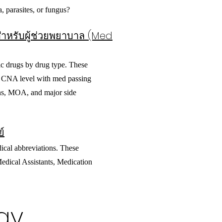
a, parasites, or fungus?
หรับผู้ช่วยพยาบาล (Med
c drugs by drug type. These
or CNA level with med passing
ons, MOA, and major side
์
ical abbreviations. These
Medical Assistants, Medication
gy