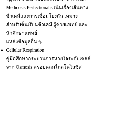
Medicosis Perfectionalis เน้นเรื่องเส้นทาง
ชีวเคมีและการเชื่อมโยงกัน เหมาะ
สำหรับชั้นเรียนชีวเคมี ผู้ช่วยแพทย์ และ
นักศึกษาแพทย์
แหล่งข้อมูลอื่น ๆ:
Cellular Respiration
คู่มือศึกษากระบวนการหายใจระดับเซลล์
จาก Osmosis ครอบคลุมไกลโคไลซิส
วัฏจักรกรดซิตริก และโซ่อิเล็กตรอน
Osmosis มีเนื้อหาบางส่วนให้เข้าถึงฟรี
(ลิงก์นี้ไม่ต้องล็อกอินหรือชำระเงิน ณ ปี
2024) ส่วนเนื้อหาอื่นเป็นแบบเสียเงิน
คำช่วยจำ (Mnemonics):
คำช่วยจำระดับกลาง (Intermediate
Mnemonic):