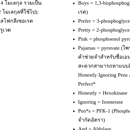
 4 โมเลกุล รวมเป็น
Boys = 1,3-bisphospho
โมเลกุลที่ใช้ไป):
เรต)
อสโฟกลีเซอเรต
Prefer = 3-phosphogly
รูเวต
Pretty = 2-phosphoglyc
Pink = phosphoenol py
Pajamas = pyruvate (ไพ
คำช่วยจำสำหรับชื่อเอ
สะดวกสามารถหาแบบอื
Honestly Ignoring Pens
Perfect*
Honestly = Hexokinase
Ignoring = Isomerase
Pen*s = PFK-1 (Phospho
จำกัดอัตรา)
And = Aldolase