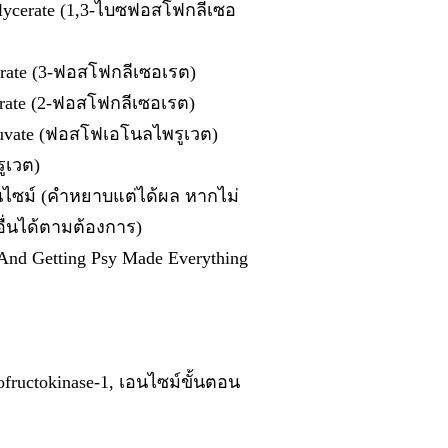
glycerate (1,3-ไบซฟอสโฟกลีเซอ
cerate (3-ฟอสโฟกลีเซอเรต)
erate (2-ฟอสโฟกลีเซอเรต)
ruvate (ฟอสโฟเอโนลไพรูเวต)
รูเวต)
นไซม์ (คำหยาบแต่ได้ผล หากไม่
่นได้ตามต้องการ)
 And Getting Psy Made Everything
fructokinase-1, เอนไซม์ขั้นตอน