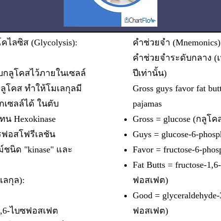
ไลซิส (Glycolysis):
คำช่วยจำ (Mnemonics)
คำช่วยจำระดับกลาง (เห
จับกลูโคสไว้ภายในเซลล์
ปีเท่านั้น)
ลูโคส ทำให้โมเลกุลมี
Gross guys favor fat but
เซลล์ได้ ในตับ
pajamas
แทน Hexokinase
Gross = glucose (กลูโค
ารฟอสโฟรีเลชัน
Guys = glucose-6-phos
ม์ชนิด "kinase" และ
Favor = fructose-6-ph
Fat Butts = fructose-1,
เลกุล):
ฟอสเฟต)
Good = glyceraldehyde-3
1,6-ไบซฟอสเฟต
ฟอสเฟต)